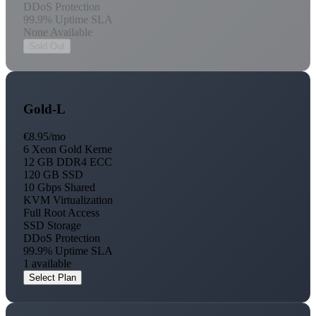
DDoS Protection
99.9% Uptime SLA
None Available
Sold Out
Gold-L
€8.95
/mo
6 Xeon Gold Kerne
12 GB DDR4 ECC
120 GB SSD
10 Gbps Shared
KVM Virtualization
Full Root Access
SSD Storage
DDoS Protection
99.9% Uptime SLA
1 available
Select Plan