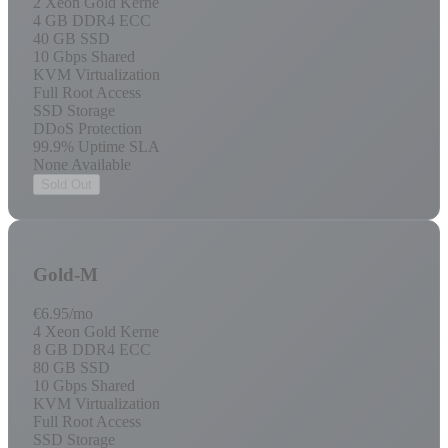
2 Xeon Gold Kerne
4 GB DDR4 ECC
40 GB SSD
10 Gbps Shared
KVM Virtualization
Full Root Access
SSD Storage
DDoS Protection
99.9% Uptime SLA
None Available
Sold Out
Gold-M
€6.95
/mo
4 Xeon Gold Kerne
8 GB DDR4 ECC
80 GB SSD
10 Gbps Shared
KVM Virtualization
Full Root Access
SSD Storage