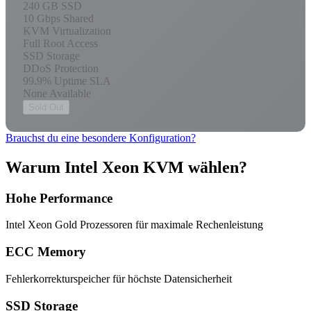
240 GB SSD
10 Gbps Shared
KVM Virtualization
Full Root Access
SSD Storage
DDoS Protection
99.9% Uptime SLA
None Available
Sold Out
Brauchst du eine besondere Konfiguration?
Warum Intel Xeon KVM wählen?
Hohe Performance
Intel Xeon Gold Prozessoren für maximale Rechenleistung
ECC Memory
Fehlerkorrekturspeicher für höchste Datensicherheit
SSD Storage