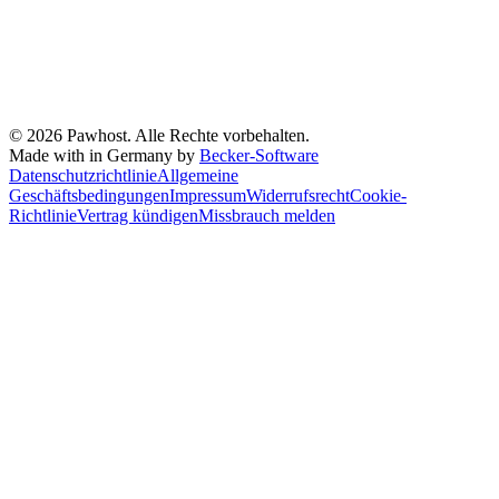
© 2026 Pawhost. Alle Rechte vorbehalten.
Made with
in Germany by
Becker-Software
Datenschutzrichtlinie
Allgemeine
Geschäftsbedingungen
Impressum
Widerrufsrecht
Cookie-
Richtlinie
Vertrag kündigen
Missbrauch melden