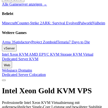
Alle Gameserver anzeigen →
Beliebt
Minecraft
Counter-Strike 2
ARK: Survival Evolved
Palworld
Valheim
Weitere Games
Arma 3
Satisfactory
Project Zomboid
Terraria
7 Days to Die
vServer
Intel Xeon KVM
AMD EPYC KVM
Storage KVM
Virtual
Dedicated Server KVM
Web
Webspace
Domains
Dedicated Server
Colocation
Intel Xeon Gold KVM VPS
Professionelle Intel Xeon KVM Virtualisierung mit
außergewöhnlicher Single-Core Leistung und bewährter Stabilität