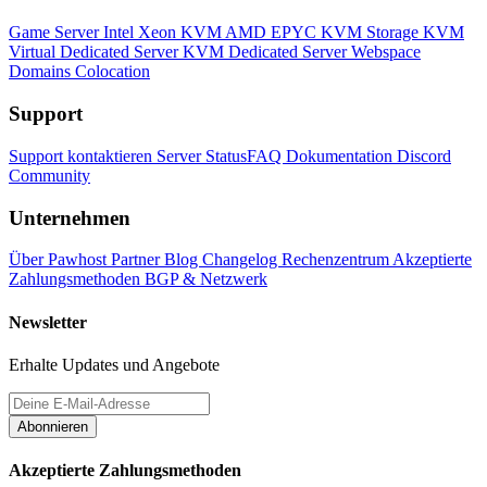
Game Server
Intel Xeon KVM
AMD EPYC KVM
Storage KVM
Virtual Dedicated Server KVM
Dedicated Server
Webspace
Domains
Colocation
Support
Support kontaktieren
Server Status
FAQ
Dokumentation
Discord
Community
Unternehmen
Über Pawhost
Partner
Blog
Changelog
Rechenzentrum
Akzeptierte
Zahlungsmethoden
BGP & Netzwerk
Newsletter
Erhalte Updates und Angebote
Abonnieren
Akzeptierte Zahlungsmethoden