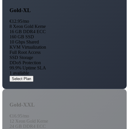
Gold-XL
€12.95
/mo
8 Xeon Gold Kerne
16 GB DDR4 ECC
160 GB SSD
10 Gbps Shared
KVM Virtualization
Full Root Access
SSD Storage
DDoS Protection
99.9% Uptime SLA
1 available
Select Plan
Gold-XXL
€16.95
/mo
12 Xeon Gold Kerne
24 GB DDR4 ECC