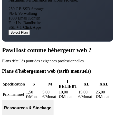
Maximum Performance für große Projekte.
250 GB SSD Storage
Plesk Verwaltung
1000 Email Konten
Fair Use Bandbreite
SSL + 1-Click Apps
Select Plan
PawHost comme hébergeur web ?
Plans détaillés pour des exigences professionnelles
Plans d'hébergement web (tarifs mensuels)
L
Spécification
S
M
XL
XXL
BELIEBT
1,50
5,00
10,00
15,00
25,00
Prix mensuel
€/Monat
€/Monat
€/Monat
€/Monat
€/Monat
Ressources & Stockage