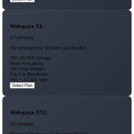
Webspace XL
€15.00
/mois
Für umfangreiche Websites und Reseller.
100 GB SSD Storage
Plesk Verwaltung
500 Email Konten
Fair Use Bandbreite
SSL + 1-Click Apps
Select Plan
Webspace XXL
€25.00
/mois