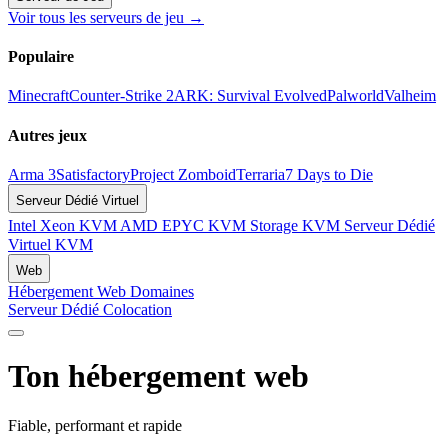
Voir tous les serveurs de jeu →
Populaire
Minecraft
Counter-Strike 2
ARK: Survival Evolved
Palworld
Valheim
Autres jeux
Arma 3
Satisfactory
Project Zomboid
Terraria
7 Days to Die
Serveur Dédié Virtuel
Intel Xeon KVM
AMD EPYC KVM
Storage KVM
Serveur Dédié
Virtuel KVM
Web
Hébergement Web
Domaines
Serveur Dédié
Colocation
Ton hébergement web
Fiable, performant et rapide