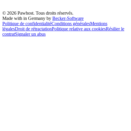
© 2026 Pawhost. Tous droits réservés.
Made with
in Germany by
Becker-Software
Politique de confidentialité
Conditions générales
Mentions
légales
Droit de rétractation
Politique relative aux cookies
Résilier le
contrat
Signaler un abus