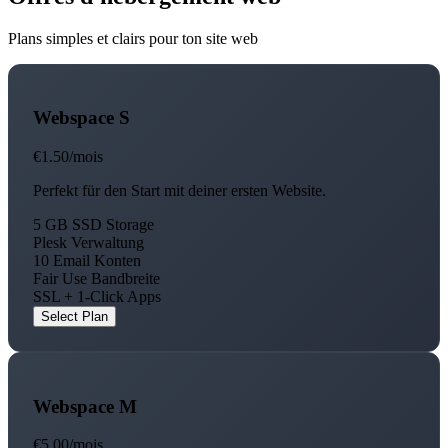
Plans simples et clairs pour ton site web
Webspace S
€1.50
/mois
Perfekt für den Start mit deiner ersten Website.
5 GB SSD Storage
Plesk Verwaltung
10 Email Konten
Fair Use Bandbreite
SSL + 1-Click Apps
Select Plan
Webspace M
€5.00
/mois