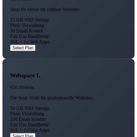
Ideal für kleine bis mittlere Websites.
25 GB SSD Storage
Plesk Verwaltung
50 Email Konten
Fair Use Bandbreite
SSL + 1-Click Apps
Select Plan
Webspace L
€10.00
/mois
Die beste Wahl für professionelle Websites.
50 GB SSD Storage
Plesk Verwaltung
250 Email Konten
Fair Use Bandbreite
SSL + 1-Click Apps
Select Plan