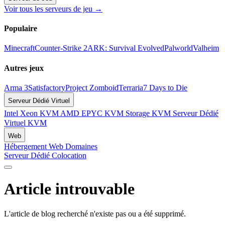
Voir tous les serveurs de jeu →
Populaire
Minecraft
Counter-Strike 2
ARK: Survival Evolved
Palworld
Valheim
Autres jeux
Arma 3
Satisfactory
Project Zomboid
Terraria
7 Days to Die
Serveur Dédié Virtuel
Intel Xeon KVM
AMD EPYC KVM
Storage KVM
Serveur Dédié
Virtuel KVM
Web
Hébergement Web
Domaines
Serveur Dédié
Colocation
Article introuvable
L'article de blog recherché n'existe pas ou a été supprimé.