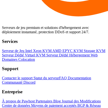
Serveurs de jeu premium et solutions d'hébergement avec
déploiement instantané, protection DDoS et support 24/7.
Services
Serveur de Jeu
Intel Xeon KVM
AMD EPYC KVM
Storage KVM
Serveur Dédié Virtuel KVM
Serveur Dédié
Hébergement Web
Domaines
Colocation
Support
Contacter le support
Statut du serveur
FAQ
Documentation
Communauté Discord
Entreprise
À propos de Pawhost
Partenaires
Blog
Journal des Modifications
Centre de données
Moyens de paiement acceptés
BGP & Réseau